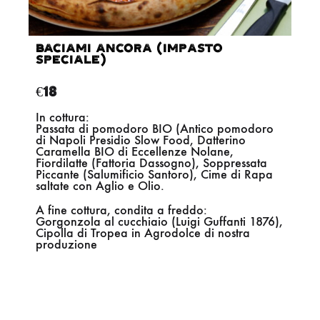
Baciami ancora (IMPASTO
SPECIALE)
€
€
18
In cottura:
T
Passata di pomodoro BIO (Antico pomodoro
D
di Napoli Presidio Slow Food, Datterino
Caramella BIO di Eccellenze Nolane,
(
Fiordilatte (Fattoria Dassogno), Soppressata
Piccante (Salumificio Santoro), Cime di Rapa
saltate con Aglio e Olio.
A
A fine cottura, condita a freddo:
Gorgonzola al cucchiaio (Luigi Guffanti 1876),
A
Cipolla di Tropea in Agrodolce di nostra
P
produzione
S
I